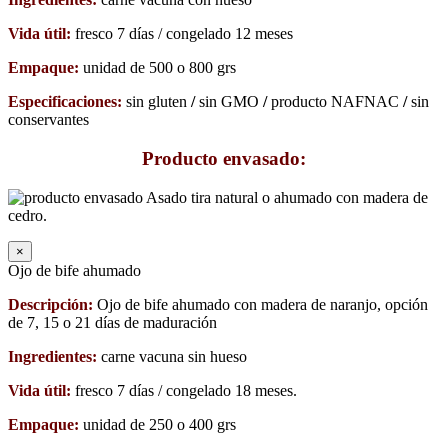
Vida útil:
fresco 7 días / congelado 12 meses
Empaque:
unidad de 500 o 800 grs
Especificaciones:
sin gluten
/
sin GMO
/
producto NAFNAC
/
sin
conservantes
Producto envasado:
×
Ojo de bife ahumado
Descripción:
Ojo de bife ahumado con madera de naranjo, opción
de 7, 15 o 21 días de maduración
Ingredientes:
carne vacuna sin hueso
Vida útil:
fresco 7 días / congelado 18 meses.
Empaque:
unidad de 250 o 400 grs